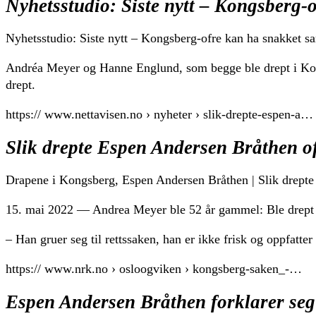
Nyhetsstudio: Siste nytt – Kongsberg-
Nyhetsstudio: Siste nytt – Kongsberg-ofre kan ha snakket 
Andréa Meyer og Hanne Englund, som begge ble drept i Kon
drept.
https:// www.nettavisen.no › nyheter › slik-drepte-espen-a…
Slik drepte Espen Andersen Bråthen o
Drapene i Kongsberg, Espen Andersen Bråthen | Slik drept
15. mai 2022 — Andrea Meyer ble 52 år gammel: Ble drept på
– Han gruer seg til rettssaken, han er ikke frisk og oppfatt
https:// www.nrk.no › osloogviken › kongsberg-saken_-…
Espen Andersen Bråthen forklarer seg