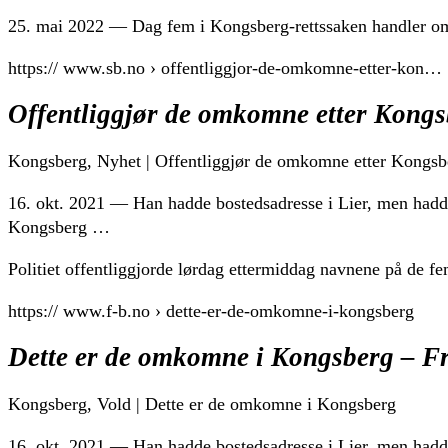
25. mai 2022 — Dag fem i Kongsberg-rettssaken handler om
https:// www.sb.no › offentliggjor-de-omkomne-etter-kon…
Offentliggjør de omkomne etter Kong
Kongsberg, Nyhet | Offentliggjør de omkomne etter Kongsb
16. okt. 2021 — Han hadde bostedsadresse i Lier, men had
Kongsberg …
Politiet offentliggjorde lørdag ettermiddag navnene på de 
https:// www.f-b.no › dette-er-de-omkomne-i-kongsberg
Dette er de omkomne i Kongsberg – Fr
Kongsberg, Vold | Dette er de omkomne i Kongsberg
16. okt. 2021 — Han hadde bostedsadresse i Lier, men had