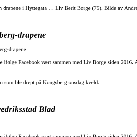
 drapene i Hyttegata … Liv Berit Borge (75). Bilde av And
sberg-drapene
erg-drapene
de ifølge Facebook vært sammen med Liv Borge siden 2016. A
fem som ble drept på Kongsberg onsdag kveld.
edriksstad Blad
de ifølge Facebook vært sammen med Liv Borge siden 2016. A