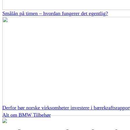
Smålån på timen – hvordan fungerer det egentlig?
Derfor bør norske virksomheter investere i bærekraftsrappor
Alt om BMW Tilbehør