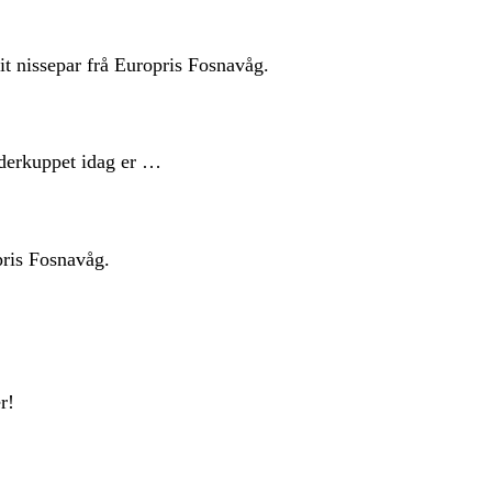
it nissepar frå Europris Fosnavåg.
enderkuppet idag er …
pris Fosnavåg.
r!