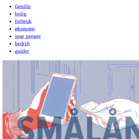
familie
bolig
forbruk
økonomi
spar penger
bedrift
guider