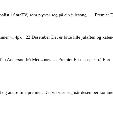
nalist i SøreTV, som prøvar seg på ein julesong. … Premie: E
inner vi 4pk · 22 Desember Det er bitte lille julaften og kal
ffen Anderson frå Metizport. … Premie: Eit nissepar frå Euro
t og andre fine premier. Det vil vise seg når desember komme