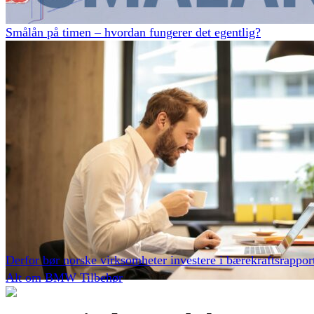
Smålån på timen – hvordan fungerer det egentlig?
Derfor bør norske virksomheter investere i bærekraftsrappor
Alt om BMW Tilbehør