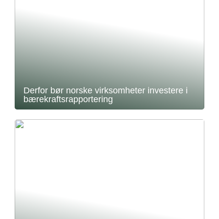
Derfor bør norske virksomheter investere i
bærekraftsrapportering