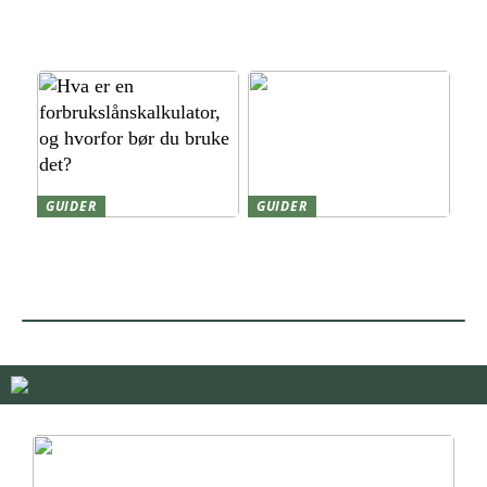
Forstoppelse: Derfor sker
Cashless Norway: Fra
det, og sådan får du
Mobilbetalinger til Digitale
tarmen i gang igen
Seiere
GUIDER
GUIDER
Hva er en
Smålån på timen –
forbrukslånskalkulator, og
hvordan fungerer det
hvorfor bør du bruke det?
egentlig?