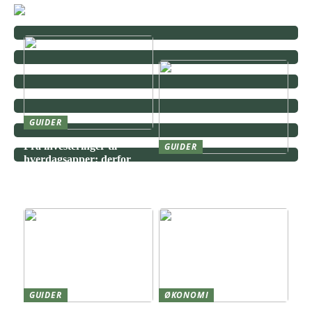
GUIDER
Fra investeringer til
GUIDER
hverdagsapper: derfor
Kjøp og salg av opsjoner –
vinner transparente
forskjeller, konsekvenser
tjenester
og risikoprofil
GUIDER
ØKONOMI