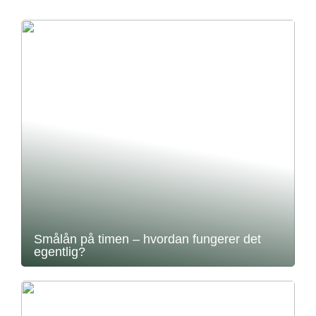
Smålån på timen – hvordan fungerer det
egentlig?