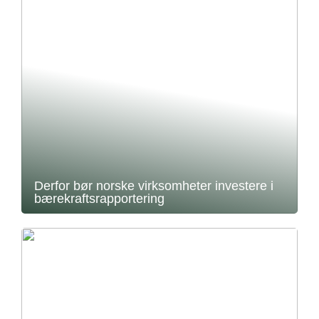
Derfor bør norske virksomheter investere i
bærekraftsrapportering