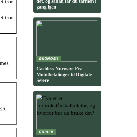
det, og sådan får du tarmen i
t tror
gang igen
t tror
ØKONOMI
mmes
Cashless Norway: Fra
Mobilbetalinger til Digitale
Seiere
KER
GUIDER