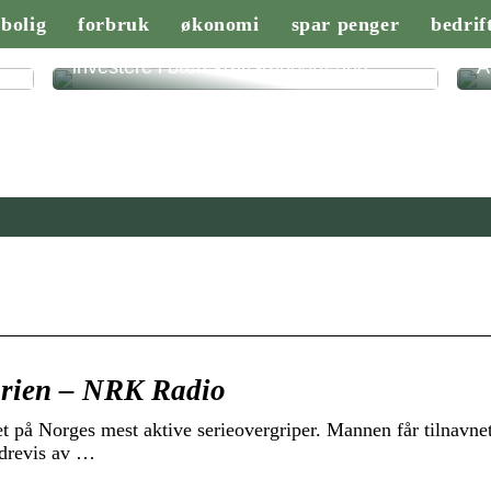
bolig
forbruk
økonomi
spar penger
bedrif
Derfor bør norske virksomheter
investere i bærekraftsrapportering
A
rien – NRK Radio
et på Norges mest aktive serieovergriper. Mannen får tilnavne
drevis av …