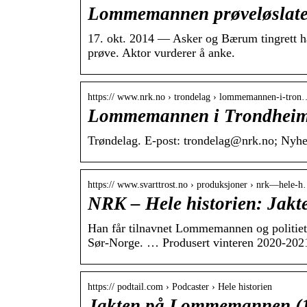
Lommemannen prøveløslat
17. okt. 2014 — Asker og Bærum tingrett ha
prøve. Aktor vurderer å anke.
https:// www.nrk.no › trondelag › lommemannen-i-tron
Lommemannen i Trondheim
Trøndelag. E-post: trondelag@nrk.no; Nyhets
https:// www.svarttrost.no › produksjoner › nrk—hele-
NRK – Hele historien: Jak
Han får tilnavnet Lommemannen og politiet t
Sør-Norge. … Produsert vinteren 2020-202
https:// podtail.com › Podcaster › Hele historien
Jakten på Lommemannen (1: