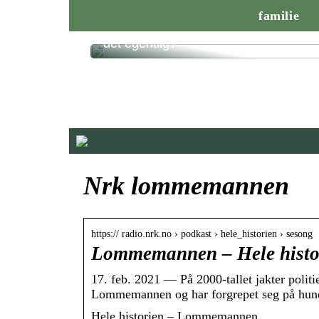
familie
Smålån på timen – hvordan fungerer
det egentlig?
Nrk lommemannen
https:// radio.nrk.no › podkast › hele_historien › sesong
Lommemannen – Hele histo
17. feb. 2021 — På 2000-tallet jakter politi
Lommemannen og har forgrepet seg på hun
Hele historien – Lommemannen