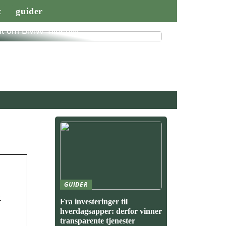
t
guider
lt om BMW Tilbehør
GUIDER
t
Fra investeringer til
hverdagsapper: derfor vinner
transparente tjenester