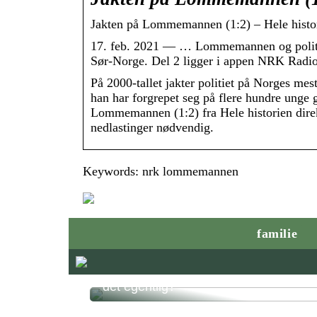
Jakten på Lommemannen (1:2) – Hele histor
17. feb. 2021 — … Lommemannen og politiet 
Sør-Norge. Del 2 ligger i appen NRK Radio
På 2000-tallet jakter politiet på Norges me
han har forgrepet seg på flere hundre unge g
Lommemannen (1:2) fra Hele historien direkt
nedlastinger nødvendig.
Keywords: nrk lommemannen
familie
Smålån på timen – hvordan fungerer
det egentlig?