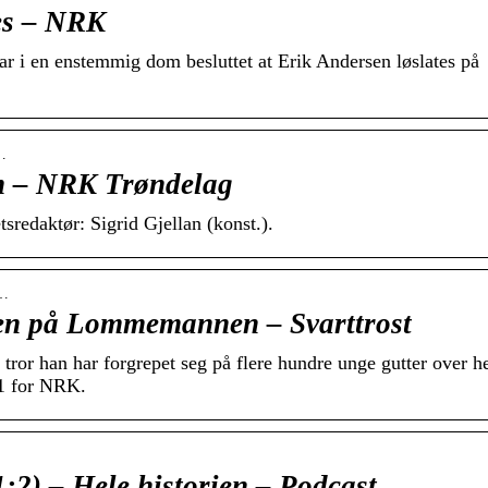
es – NRK
r i en enstemmig dom besluttet at Erik Andersen løslates på
…
 – NRK Trøndelag
redaktør: Sigrid Gjellan (konst.).
h…
ten på Lommemannen – Svarttrost
ror han har forgrepet seg på flere hundre unge gutter over h
1 for NRK.
2) – Hele historien – Podcast