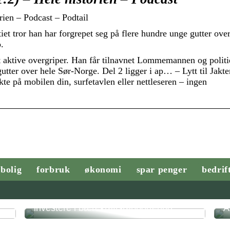
ien – Podcast – Podtail
tror han har forgrepet seg på flere hundre unge gutter over
.
st aktive overgriper. Han får tilnavnet Lommemannen og politie
utter over hele Sør-Norge. Del 2 ligger i ap… – Lytt til Jakt
e på mobilen din, surfetavlen eller nettleseren – ingen
bolig
forbruk
økonomi
spar penger
bedrif
Derfor bør norske virksomheter
investere i bærekraftsrapportering
A