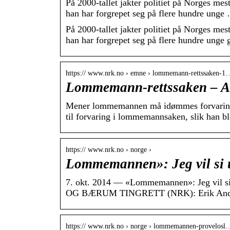
På 2000-tallet jakter politiet på Norges me
han har forgrepet seg på flere hundre unge
På 2000-tallet jakter politiet på Norges me
han har forgrepet seg på flere hundre unge
https:// www.nrk.no › emne › lommemann-rettssaken-1
Lommemann-rettssaken – Al
Mener lommemannen må idømmes forvaring.
til forvaring i lommemannsaken, slik han ble
https:// www.nrk.no › norge ›
Lommemannen»: Jeg vil si
7. okt. 2014 — «Lommemannen»: Jeg vil si 
OG BÆRUM TINGRETT (NRK): Erik Ande
https:// www.nrk.no › norge › lommemannen-provelosl