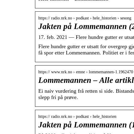
https:// radio.nrk.no › podkast › hele_historien › sesong
Jakten på Lommemannen (2:
17. feb. 2021 — Flere hundre gutter er uts
Flere hundre gutter er utsatt for overgrep 
få spor etter Lommemannen. Politiet er i fe
https:// www.nrk.no › emne › lommemannen-1.1962470
Lommemannen – Alle artik
Ei naiv vurdering frå retten si side. Bista
slepp fri på prøve.
https:// radio.nrk.no › podkast › hele_historien
Jakten på Lommemannen (1: