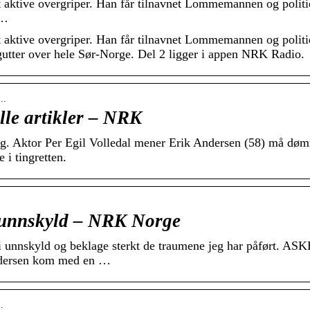
st aktive overgriper. Han får tilnavnet Lommemannen og politie
 …
st aktive overgriper. Han får tilnavnet Lommemannen og politie
 gutter over hele Sør-Norge. Del 2 ligger i appen NRK Radio.
….
le artikler – NRK
 Aktor Per Egil Volledal mener Erik Andersen (58) må dø
 i tingretten.
 unnskyld – NRK Norge
unnskyld og beklage sterkt de traumene jeg har påført. AS
rsen kom med en …
…