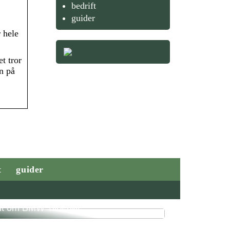
bedrift
guider
 hele
t tror
en på
t
guider
lt om BMW Tilbehør