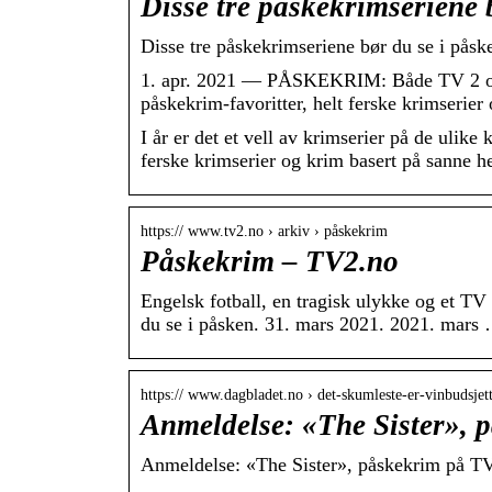
Disse tre påskekrimseriene 
Disse tre påskekrimseriene bør du se i påsk
1. apr. 2021 — PÅSKEKRIM: Både TV 2 og
påskekrim-favoritter, helt ferske krimserie
I år er det et vell av krimserier på de ulik
ferske krimserier og krim basert på sanne he
https:// www.tv2.no › arkiv › påskekrim
Påskekrim – TV2.no
Engelsk fotball, en tragisk ulykke og et TV 
du se i påsken. 31. mars 2021. 2021. mars
https:// www.dagbladet.no › det-skumleste-er-vinbudsjett
Anmeldelse: «The Sister»,
Anmeldelse: «The Sister», påskekrim på 