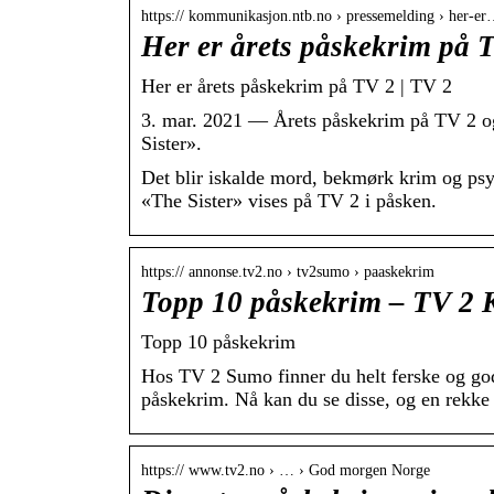
https:// kommunikasjon.ntb.no › pressemelding › her-e
Her er årets påskekrim på
Her er årets påskekrim på TV 2 | TV 2
3. mar. 2021 — Årets påskekrim på TV 2 
Sister».
Det blir iskalde mord, bekmørk krim og ps
«The Sister» vises på TV 2 i påsken.
https:// annonse.tv2.no › tv2sumo › paaskekrim
Topp 10 påskekrim – TV 2 
Topp 10 påskekrim
Hos TV 2 Sumo finner du helt ferske og god
påskekrim. Nå kan du se disse, og en rekk
https:// www.tv2.no › … › God morgen Norge