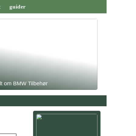
t
guider
lt om BMW Tilbehør