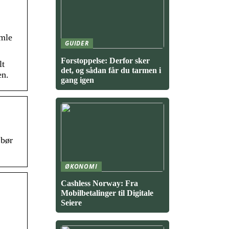
mle
GUIDER
Forstoppelse: Derfor sker
lt
det, og sådan får du tarmen i
en.
gang igen
 bør
ØKONOMI
Cashless Norway: Fra
Mobilbetalinger til Digitale
Seiere