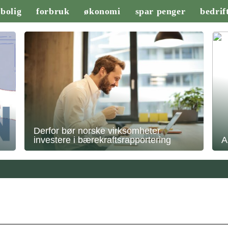
bolig
forbruk
økonomi
spar penger
bedrif
Derfor bør norske virksomheter
investere i bærekraftsrapportering
A