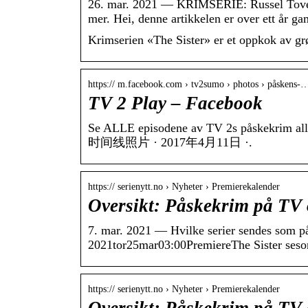
26. mar. 2021 — KRIMSERIE: Russel Tovey 
mer. Hei, denne artikkelen er over ett år 
Krimserien «The Sister» er et oppkok av grø
https:// m.facebook.com › tv2sumo › photos › påskens-
TV 2 Play – Facebook
Se ALLE episodene av TV 2s påskekrim alle
时间线照片 · 2017年4月11日 ·.
https:// serienytt.no › Nyheter › Premierekalender
Oversikt: Påskekrim på TV 
7. mar. 2021 — Hvilke serier sendes som
2021tor25mar03:00PremiereThe Sister ses
https:// serienytt.no › Nyheter › Premierekalender