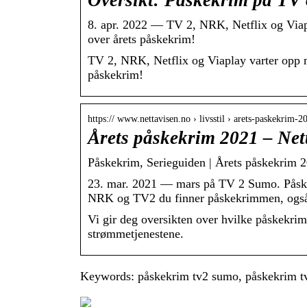
Oversikt: Påskekrim på TV 
8. apr. 2022 — TV 2, NRK, Netflix og Viap
over årets påskekrim!
TV 2, NRK, Netflix og Viaplay varter opp m
påskekrim!
https:// www.nettavisen.no › livsstil › arets-paskekrim-2
Årets påskekrim 2021 – Net
Påskekrim, Serieguiden | Årets påskekrim 
23. mar. 2021 — mars på TV 2 Sumo. Påskekr
NRK og TV2 du finner påskekrimmen, og
Vi gir deg oversikten over hvilke påskekri
strømmetjenestene.
Keywords: påskekrim tv2 sumo, påskekrim t