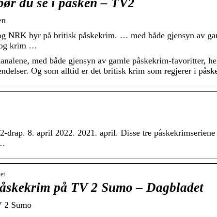
bør du se i påsken – TV2
en
 NRK byr på britisk påskekrim. … med både gjensyn av ga
r og krim …
e kanalene, med både gjensyn av gamle påskekrim-favoritter, he
ndelser. Og som alltid er det britisk krim som regjerer i påsk
2-drap. 8. april 2022. 2021. april. Disse tre påskekrimseriene
 …
et
 påskekrim på TV 2 Sumo – Dagbladet
TV 2 Sumo