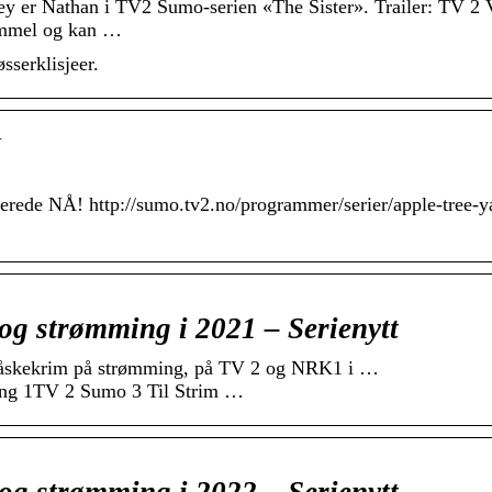
er Nathan i TV2 Sumo-serien «The Sister». Trailer: TV 2 
gammel og kan …
sserklisjeer.
…
rede NÅ! http://sumo.tv2.no/programmer/serier/apple-tree-ya
og strømming i 2021 – Serienytt
 påskekrim på strømming, på TV 2 og NRK1 i …
ong 1TV 2 Sumo 3 Til Strim …