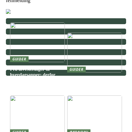
feilmelding
GUIDER
Fra investeringer til
GUIDER
hverdagsapper: derfor
Kjøp og salg av opsjoner –
vinner transparente
forskjeller, konsekvenser
tjenester
og risikoprofil