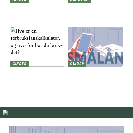
GUIDER
ØKONOMI
Forstoppelse: Derfor sker
Cashless Norway: Fra
det, og sådan får du
Mobilbetalinger til Digitale
tarmen i gang igen
Seiere
GUIDER
GUIDER
Hva er en
Smålån på timen –
forbrukslånskalkulator, og
hvordan fungerer det
hvorfor bør du bruke det?
egentlig?