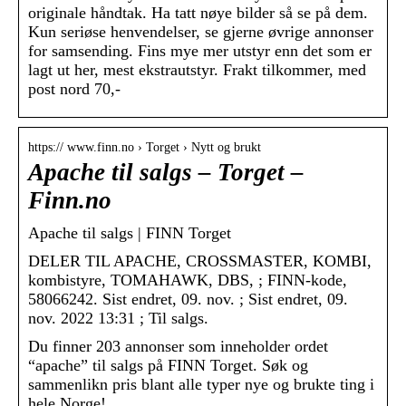
originale håndtak. Ha tatt nøye bilder så se på dem.
Kun seriøse henvendelser, se gjerne øvrige annonser
for samsending. Fins mye mer utstyr enn det som er
lagt ut her, mest ekstrautstyr. Frakt tilkommer, med
post nord 70,-
https:// www.finn.no › Torget › Nytt og brukt
Apache til salgs – Torget –
Finn.no
Apache til salgs | FINN Torget
DELER TIL APACHE, CROSSMASTER, KOMBI,
kombistyre, TOMAHAWK, DBS, ; FINN-kode,
58066242. Sist endret, 09. nov. ; Sist endret, 09.
nov. 2022 13:31 ; Til salgs.
Du finner 203 annonser som inneholder ordet
“apache” til salgs på FINN Torget. Søk og
sammenlikn pris blant alle typer nye og brukte ting i
hele Norge!