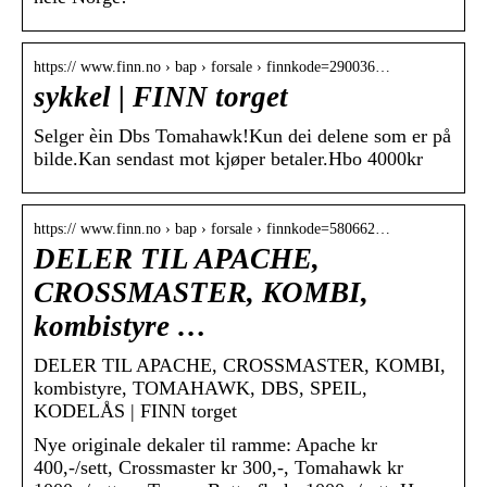
https:// www.finn.no › bap › forsale › finnkode=290036…
sykkel | FINN torget
Selger èin Dbs Tomahawk!Kun dei delene som er på
bilde.Kan sendast mot kjøper betaler.Hbo 4000kr
https:// www.finn.no › bap › forsale › finnkode=580662…
DELER TIL APACHE,
CROSSMASTER, KOMBI,
kombistyre …
DELER TIL APACHE, CROSSMASTER, KOMBI,
kombistyre, TOMAHAWK, DBS, SPEIL,
KODELÅS | FINN torget
Nye originale dekaler til ramme: Apache kr
400,-/sett, Crossmaster kr 300,-, Tomahawk kr