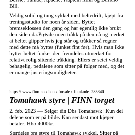
Bill.
Veldig solid og tung sykkel med beltedrift, kjøpt fra
treningsstudio for noen år siden. Byttet
bremseklossen den gang og har egentlig ikke brukt
den siden da.Prøvde noen tråkk på den nå og merket
at beltet glipper hvis jeg står og tråkker så regner
med dette må byttes (funket fint før). Hvis man ikke
bytter beltet funker den fremdeles utmerket for
relativt rolig sittende tråkking. Ellers er setet veldig
behagelig, pedalene som sitter på følger med, og det
er mange justeringsmuligheter.
https:// www.finn.no › bap › forsale › finnkode=285340…
Tomahawk styre | FINN torget
2. feb. 2023 — Selger èin Dbs Tomahawk! Kun dei
delene som er på bilde. Kan sendast mot kjøper
betaler. Hbo 4000kr.
Særdeles bra styre til Tomahawk sykkel. Sitter på