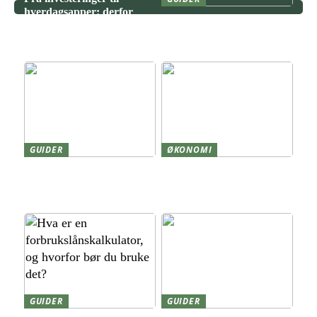
hverdagsapper: derfor
Kjøp og salg av opsjoner –
vinner transparente
forskjeller, konsekvenser
tjenester
og risikoprofil
GUIDER
ØKONOMI
Forstoppelse: Derfor sker
Cashless Norway: Fra
det, og sådan får du
Mobilbetalinger til Digitale
tarmen i gang igen
Seiere
GUIDER
GUIDER