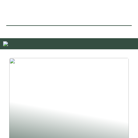
Hva er en
Smålån på timen –
forbrukslånskalkulator, og
hvordan fungerer det
hvorfor bør du bruke det?
egentlig?