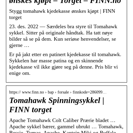
ønskes kjøpt – Torget – FINN.no
Stygg tomahawk kjedekasse ønskes kjøpt | FINN
torget
23. des. 2022 — Særdeles bra styre til Tomahawk
sykkel. Sitter på originale håndtak. Ha tatt nøye
bilder så se på dem. Kun seriøse henvendelser, se
gjerne …
Er på jakt etter en patinert kjedekasse til tomahawk.
Sykkelen har masse patina og en skinnende
kjedekasse vil ikke gjøre seg på denne. Pris blir vi
enige om.
https:// www.finn.no › bap › forsale › finnkode=286099…
Tomahawk Spinningsykkel |
FINN torget
Apache Tomahawk Colt Caliber Prærie bladet …
Apache sykkel bærer, gammel ubrukt … Tomahawk,
Bessie, Tumac, Apache, Kaptein Miki og Buffalo