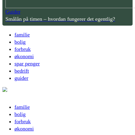
Guider
Smålån på timen – hvordan fungerer det egentlig?
familie
bolig
forbruk
økonomi
spar penger
bedrift
guider
familie
bolig
forbruk
økonomi