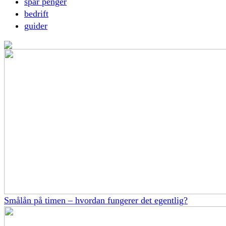
spar penger
bedrift
guider
Smålån på timen – hvordan fungerer det egentlig?