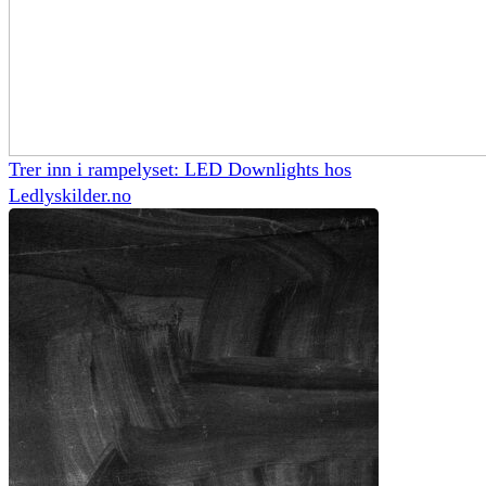
Trer inn i rampelyset: LED Downlights hos
Ledlyskilder.no