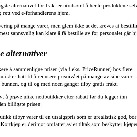
ste alternativet for frakt er utvilsomt å hente produktene sel
g rett ved e-forhandlerens hjem.
ering på mange varer, men glem ikke at det kreves at bestill
e mest sannsynlig kan klare å få bestille av før personalet går h
e alternativer
ukere å sammenligne priser (via f.eks. PriceRunner) hos flere
utikker hatt til å redusere prisnivået på mange av sine varer –
 bunnen, og til og med noen ganger tilby gratis frakt.
vt å prøve ulike nettbutikker etter rabatt før du legger inn
den billigste prisen.
ikk tilbyr varer til en utsalgspris som er urealistisk god, bør
 Kortkjøp er derimot omfattet av et tiltak som beskytter kjøp