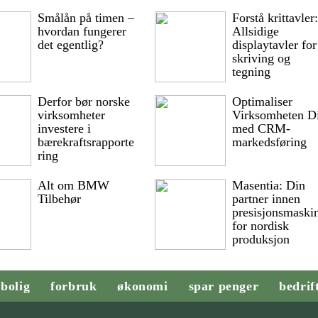
Smålån på timen –
Forstå krittavler
hvordan fungerer
Allsidige
det egentlig?
displaytavler for
skriving og
tegning
Derfor bør norske
Optimaliser
virksomheter
Virksomheten D
investere i
med CRM-
bærekraftsrapporte
markedsføring
ring
Alt om BMW
Masentia: Din
Tilbehør
partner innen
presisjonsmaski
for nordisk
produksjon
bolig
forbruk
økonomi
spar penger
bedrif