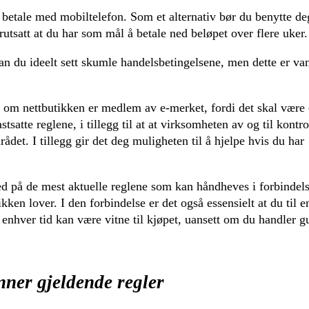
r betale med mobiltelefon. Som et alternativ bør du benytte de
rutsatt at du har som mål å betale ned beløpet over flere uker.
kan du ideelt sett skumle handelsbetingelsene, men dette er van
 om nettbutikken er medlem av e-merket, fordi det skal være
tsatte reglene, i tillegg til at at virksomheten av og til kontro
ådet. I tillegg gir det deg muligheten til å hjelpe hvis du har
r med på de mest aktuelle reglene som kan håndheves i forbinde
kken lover. I den forbindelse er det også essensielt at du til 
il enhver tid kan være vitne til kjøpet, uansett om du handler gu
nner gjeldende regler