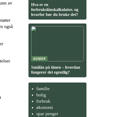
runn av
Hva er en
forbrukslånskalkulator, og
hvorfor bør du bruke det?
 møter
om også
er
GUIDER
telser
Smålån på timen – hvordan
fungerer det egentlig?
familie
bolig
D
forbruk
økonomi
spar penger