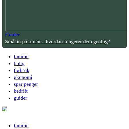
Guider
Smålån på timen – hvordan fungerer det egentlig?
familie
bolig
forbruk
økonomi
spar penger
bedrift
guider
familie