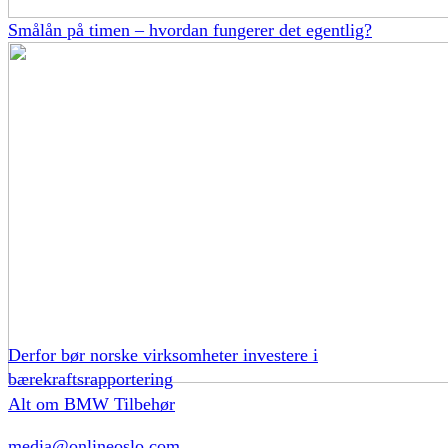
Smålån på timen – hvordan fungerer det egentlig?
Derfor bør norske virksomheter investere i
bærekraftsrapportering
Alt om BMW Tilbehør
media@onlineoslo.com